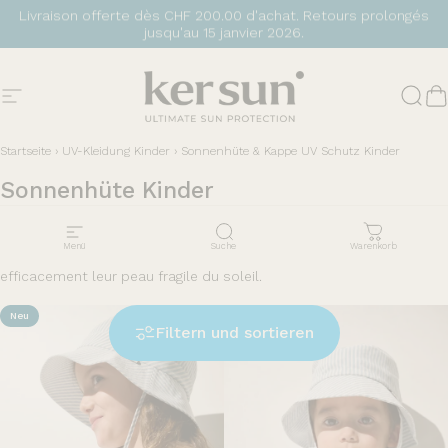
Direkt zum Inhalt
Livraison offerte dès CHF 200.00 d'achat. Retours prolongés
jusqu'au 15 janvier 2026.
Seitennavigation
Ker Sun
Such
W
Startseite
›
UV-Kleidung Kinder
›
Sonnenhüte & Kappe UV Schutz Kinder
Sonnenhüte
Kinder
Protégez vos enfants avec des chapeaux anti-UV. Légers, couvrants
Menü
Suche
Warenkorb
et confortables, ils sont indispensables pour protéger
efficacement leur peau fragile du soleil.
Neu
Neu
Filtern und sortieren