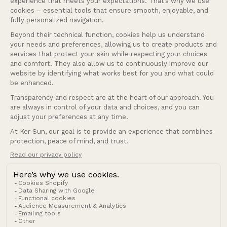
Eine Frage?
Unsere Dienstleistungen
Firma
Deutsch
Sprache
Schweiz (CHF CHF)
Land/Region
© 2026 Ker Sun.
Widerrufsrecht
Datenschutzerklärung
AGB
Versand
Verkaufsbedingungen
Impressum
Kontaktinformationen
Cookies