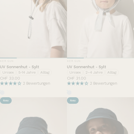
ANBIETER:
ANBIETER:
KER SUN
KER SUN
UV Sonnenhut - Sylt
UV Sonnenhut - Sylt
Unisex
5-14 Jahre
Alltag
Unisex
2–4 Jahre
Alltag
CHF 33.00
CHF 31.00
2 Bewertungen
2 Bewertungen
Rayures Nuage d'été
Rayures Nuage d'été
Neu
Neu