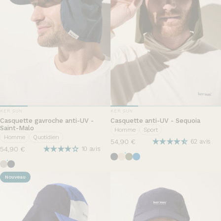
DISTRIBUTEUR:
DISTRIBUTEUR:
KER SUN
KER SUN
Casquette gavroche anti-UV -
Casquette anti-UV - Sequoia
Saint-Malo
Homme
Sport
Homme
Quotidien
54,90 €
62 avis
54,90 €
10 avis
Bleu Océan
Beige
Vert Sauvage
Riviera
Brume
Bleu Océan
Nouveau