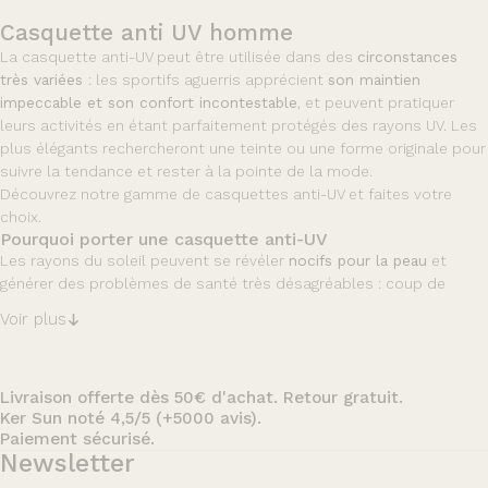
Casquette anti UV homme
La casquette anti-UV peut être utilisée dans des
circonstances
très variées
: les sportifs aguerris apprécient
son maintien
impeccable et son confort incontestable
, et peuvent pratiquer
leurs activités en étant parfaitement protégés des rayons UV. Les
plus élégants rechercheront une teinte ou une forme originale pour
suivre la tendance et rester à la pointe de la mode.
Découvrez notre gamme de casquettes anti-UV et faites votre
choix.
Pourquoi porter une casquette anti-UV
Les rayons du soleil peuvent se révéler
nocifs pour la peau
et
générer des problèmes de santé très désagréables : coup de
chaleur, insolation, déshydratation, voire malaise dans les cas les
Voir plus
plus graves.
En outre, les rayons UV peuvent provoquer des
brûlures sur le
visage
qui induisent un vieillissement cutané et des coups de
Livraison offerte dès 50€ d'achat. Retour gratuit.
soleil...
Ker Sun noté 4,5/5 (+5000 avis).
Dans ces conditions, il est essentiel de
multiplier les précautions
,
Paiement sécurisé.
particulièrement lorsque l'on a la peau fragile.
Newsletter
Les chapeaux et casquettes anti-UV proposés par Ker Sun sont