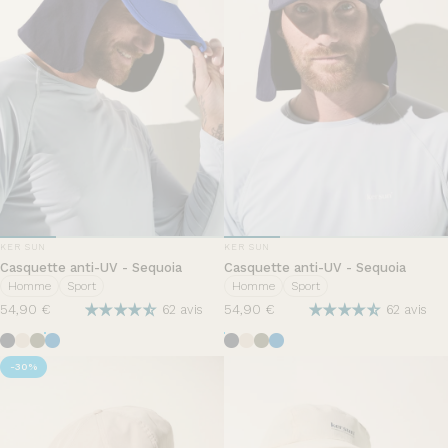
DISTRIBUTEUR:
DISTRIBUTEUR:
KER SUN
KER SUN
Casquette anti-UV - Sequoia
Casquette anti-UV - Sequoia
Homme
Sport
Homme
Sport
54,90 €
54,90 €
62 avis
62 avis
Bleu Océan
Beige
Vert Sauvage
Riviera
Bleu Océan
Beige
Vert Sauvage
Riviera
-30%