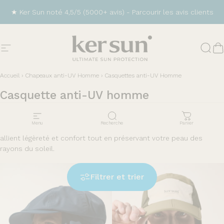
Passer au contenu
★ Ker Sun noté 4,5/5 (5000+ avis) -
Parcourir les avis clients
Navigation
Ker Sun
Rech
P
Accueil
›
Chapeaux anti-UV Homme
›
Casquettes anti-UV Homme
Casquette
anti-UV
homme
Offrez à votre visage une protection optimale avec des
Menu
Recherche
Panier
casquettes anti-UV. Parfaites pour le sport ou les balades, elles
allient légèreté et confort tout en préservant votre peau des
rayons du soleil.
Nouveau
Filtrer et trier