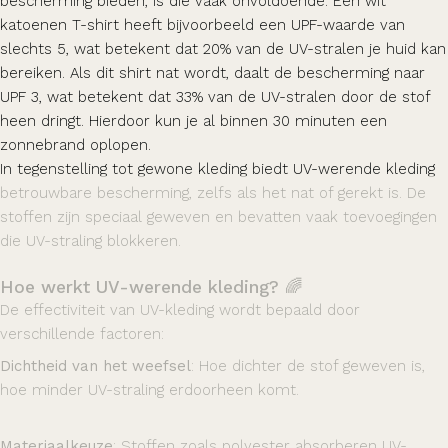
bescherming bieden, is die vaak onvoldoende. Een wit
katoenen T-shirt heeft bijvoorbeeld een UPF-waarde van
slechts 5, wat betekent dat 20% van de UV-stralen je huid kan
bereiken. Als dit shirt nat wordt, daalt de bescherming naar
UPF 3, wat betekent dat 33% van de UV-stralen door de stof
heen dringt. Hierdoor kun je al binnen 30 minuten een
zonnebrand oplopen.
In tegenstelling tot gewone kleding biedt UV-werende kleding
betrouwbare bescherming, zelfs als het nat of gerekt is. De
stoffen zijn speciaal geweven en bevatten vaak toevoegingen
die UV-straling blokkeren.
Hoe werkt UV-werende kleding? 🌈
De effectiviteit van UV-kleding wordt bepaald door
verschillende factoren:
Dichtheid van het weefsel
: Hoe dichter de stof geweven is,
hoe minder UV-straling erdoorheen komt.
Materiaalkeuze
: Stoffen zoals polyester absorberen UV-