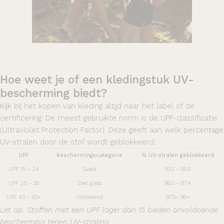
Hoe weet je of een kledingstuk UV-
bescherming biedt?
Kijk bij het kopen van kleding altijd naar het label of de
certificering. De meest gebruikte norm is de UPF-classificatie
(Ultraviolet Protection Factor). Deze geeft aan welk percentage
UV-stralen door de stof wordt geblokkeerd:
UPF
Beschermingscategorie
% UV-stralen geblokkeerd
UPF 15 – 24
Goed
93.3 – 95.9
UPF 25 – 39
Zeer goed
96.0 – 97.4
UPF 40 – 50+
Uitstekend
97.5– 98+
Let op: Stoffen met een UPF lager dan 15 bieden onvoldoende
bescherming tegen UV-straling.