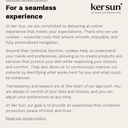
gemoedsrust te bieden aan mensen die het meest
gevoelig of intolerant zijn voor de zon.
Meer weten
Vragen?
Onze service
Bedrijf
Nederlands
Taal