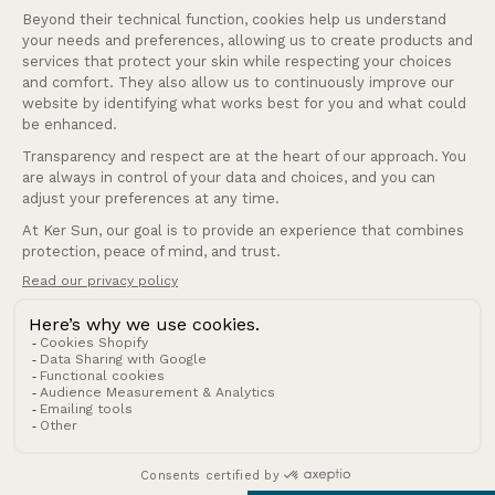
Onze service
Bedrijf
Nederlands
Taal
België (EUR €)
Land
© 2026 Ker Sun.
Terugbetalingsbeleid
Privacybeleid
Algemene voorwaarden
Verzendbeleid
Verkoopvoorwaarden
Wettelijke kennisgeving
Contactgegevens
Cookies