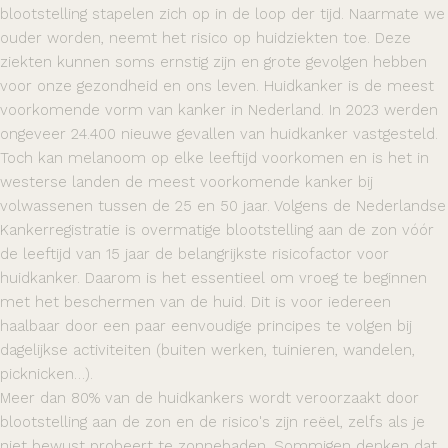
blootstelling stapelen zich op in de loop der tijd. Naarmate we
ouder worden, neemt het risico op huidziekten toe. Deze
ziekten kunnen soms ernstig zijn en grote gevolgen hebben
voor onze gezondheid en ons leven. Huidkanker is de meest
voorkomende vorm van kanker in Nederland. In 2023 werden
ongeveer 24.400 nieuwe gevallen van huidkanker vastgesteld.
Toch kan melanoom op elke leeftijd voorkomen en is het in
westerse landen de meest voorkomende kanker bij
volwassenen tussen de 25 en 50 jaar. Volgens de Nederlandse
Kankerregistratie is overmatige blootstelling aan de zon vóór
de leeftijd van 15 jaar de belangrijkste risicofactor voor
huidkanker. Daarom is het essentieel om vroeg te beginnen
met het beschermen van de huid. Dit is voor iedereen
haalbaar door een paar eenvoudige principes te volgen bij
dagelijkse activiteiten (buiten werken, tuinieren, wandelen,
picknicken…).
Meer dan 80% van de huidkankers wordt veroorzaakt door
blootstelling aan de zon en de risico's zijn reëel, zelfs als je
niet bewust probeert te zonnebaden. Sommigen denken dat