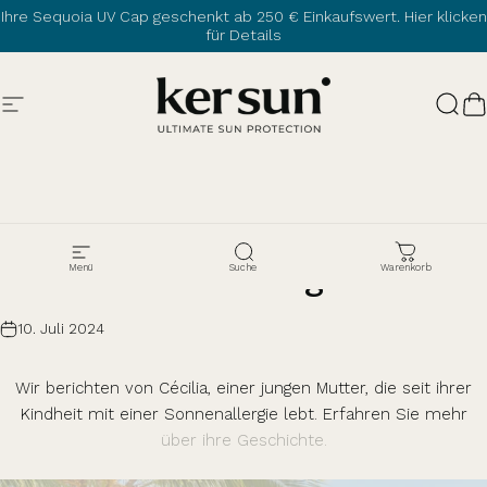
Direkt zum Inhalt
Ihre Sequoia UV Cap geschenkt ab 250 € Einkaufswert.
Hier klicken
für Details
Seitennavigation
Ker Sun
Such
W
Erfahrungsbericht
-
Mit
einer
Sonnenallergie
leben
Menü
Suche
Warenkorb
10. Juli 2024
Wir berichten von Cécilia, einer jungen Mutter, die seit ihrer
Kindheit mit einer Sonnenallergie lebt. Erfahren Sie mehr
über ihre Geschichte.