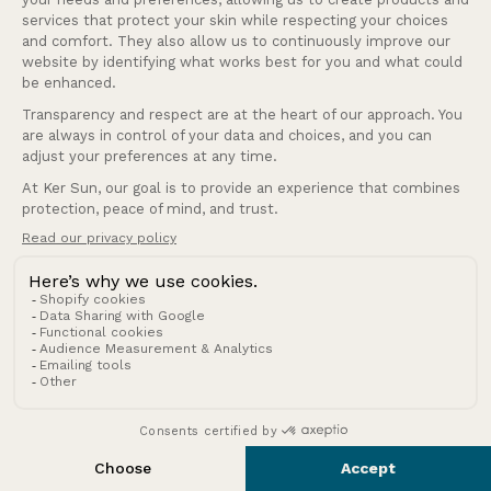
18°) Les médicaments augmentent-ils les risques liés à
l’exposition au soleil ?
Une fois absorbé, un médicament 💊 se diffuse dans la
circulation sanguine et est exposé aux UV à travers la peau.
Si le médicament concerné est sensible, les réactions
chimiques entraînées par l'exposition peuvent produire des
substances toxiques ou allergisantes. On parle alors de
photosensibilisation
. Ces réactions peuvent être graves,