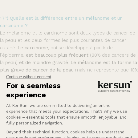
17°) Quelle est la différence entre un mélanome et un
carcinome ?
Le mélanome et le carcinome sont deux types de cancer de
la peau et les deux formes les plus courantes de cancer
cutané.
Le carcinome
, qui se développe à partir de
l'épiderme,
est beaucoup plus fréquent
(80% des cancers de
la peau)
et de moindre gravité
.
Le mélanome est la forme la
plus grave de cancer de la peau
mais ne représente que 10%
des cas. Il peut apparaître au niveau d'un grain de beauté
existant ou dans une zone sans tache pigmentée
préexistante. Il est favorisé par une exposition excessive au
soleil ☀️ et a une forte dimension héréditaire. Tout
changement ou apparition d'une tache doit donc faire l'objet
d'une surveillance approfondie.