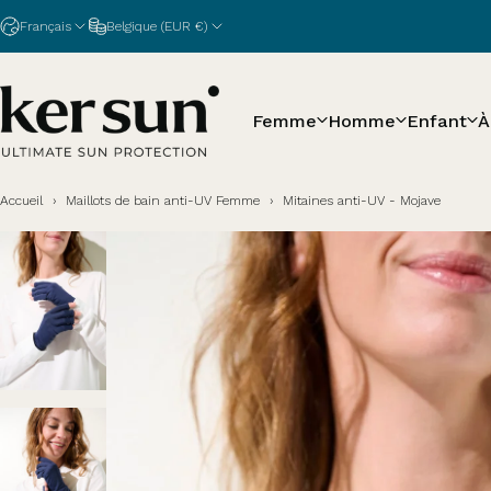
Passer au contenu
Français
Belgique (EUR €)
Femme
Homme
Enfant
À
Ker Sun
Accueil
›
Maillots de bain anti-UV Femme
›
Mitaines anti-UV - Mojave