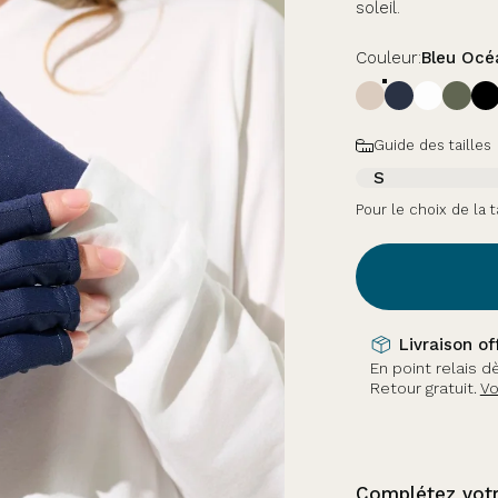
soleil.
Couleur
Couleur:
Bleu Océ
Taille
Guide des tailles
S
Pour le choix de la t
Payez en plu
elgique et Luxembourg).
avec Klarna.
En s
ison et retour.
Complétez votr