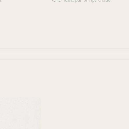
l.
idéal par temps chaud.