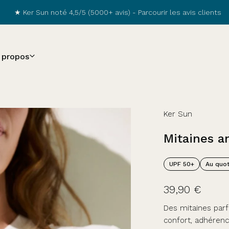
★ Ker Sun noté 4,5/5 (5000+ avis) -
Parcourir les avis clients
 propos
Ker Sun
Mitaines
a
UPF 50+
Au quot
39,90 €
Des mitaines parf
confort, adhérenc