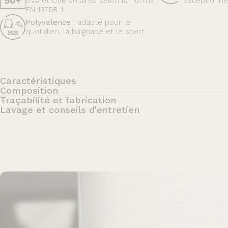
UVA et UVB solaires selon la norme
exceptionne
EN 13758-1.
Polyvalence
: adapté pour le
quotidien, la baignade et le sport.
Caractéristiques
Composition
Traçabilité et fabrication
Lavage et conseils d'entretien