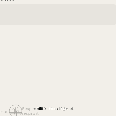
Respirabilité
: tissu léger et
heur,
respirant.