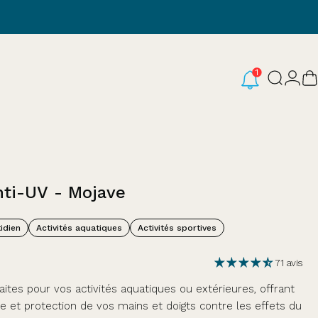
Conne
Recherc
P
nti-UV
-
Mojave
idien
Activités aquatiques
Activités sportives
71 avis
aites pour vos activités aquatiques ou extérieures, offrant
e et protection de vos mains et doigts contre les effets du