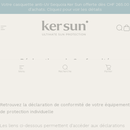
Passer au contenu
Votre casquette anti-UV Sequoia Ker Sun offerte dès CHF 265.00
d’achats.
Cliquez pour voir les détails
Navigation
Ker Sun
Rech
P
Déclarations
de
Conformité
Menu
Recherche
Panier
Retrouvez la déclaration de conformité de votre équipement
de protection individuelle
Les liens ci-dessous permettent d'accéder aux déclarations