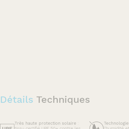
Détails
Techniques
Très haute protection solaire
:
Technologie
tissu certifié UPF 50+ contre les
l'humidité e