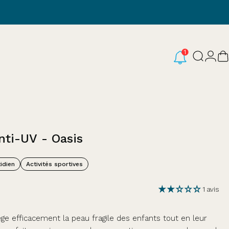
Conne
Recherc
P
nti-UV
-
Oasis
idien
Activités sportives
1 avis
ge efficacement la peau fragile des enfants tout en leur