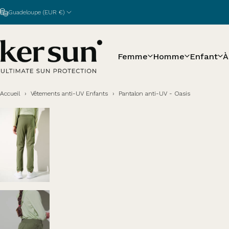
Passer au contenu
Guadeloupe (EUR €)
Femme
Homme
Enfant
À
Ker Sun
Accueil
›
Vêtements anti-UV Enfants
›
Pantalon anti-UV - Oasis