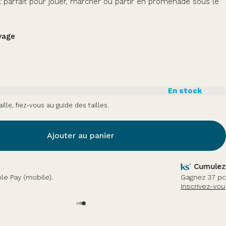
t parfait pour jouer, marcher ou partir en promenade sous le
vage
En stock
aille, fiez-vous au guide des tailles.
Ajouter au panier
 points fidélité
 Ker Sun + pour l'achat de ce produit.
Connectez-vous ou