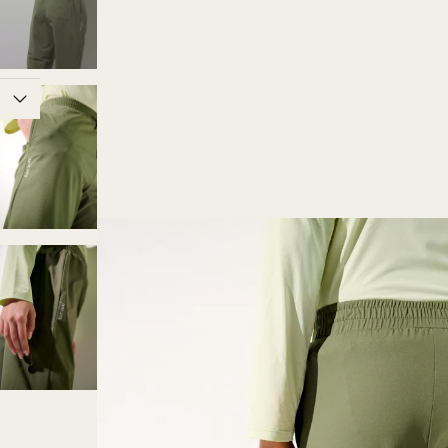
Paiement sécurisé
ponibles.
CB, Mastercard, Visa, PayPal, Apple 
aison et retour.