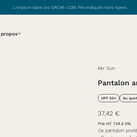
Livraison dans les DROM-COM. Prix indiqués hors taxes.
Parcourir les avis clients
 propos
Ker Sun
Pantalon
a
UPF 50+
Au quot
37,42 €
Prix HT. TVA à 0%
Ce pantalon protè