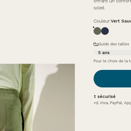
offrant un confor
soleil.
Couleur
Couleur:
Vert Sau
Taille
Guide des tailles
5 ans
Pour le choix de la t
Cumulez des
Pay (mobile).
Gagnez 37 points
inscrivez-vous.