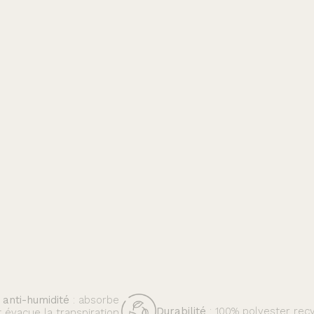
 anti-humidité
: absorbe
Durabilité
: 100% polyester recy
t évacue la transpiration