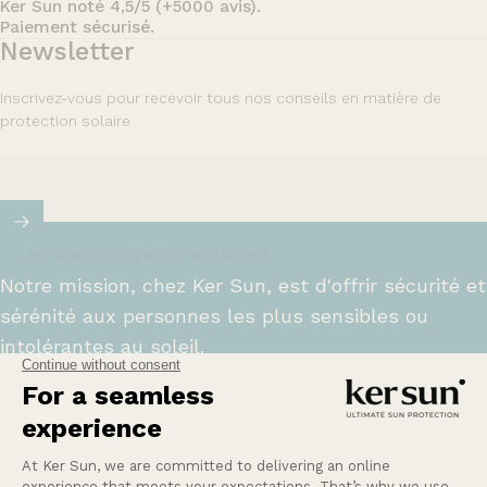
Ker Sun noté 4,5/5 (+5000 avis).
Paiement sécurisé.
Newsletter
Inscrivez-vous pour recevoir tous nos conseils en matière de
protection solaire
Inscrivez-vous à notre newsletter !
Notre mission, chez Ker Sun, est d'offrir sécurité et
sérénité aux personnes les plus sensibles ou
intolérantes au soleil.
En savoir plus
Une Question ?