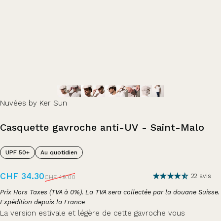
Nuvées by Ker Sun
Casquette
gavroche
anti-UV
-
Saint-Malo
UPF 50+
Au quotidien
Prix promotionnel
Prix habituel
CHF 34.30
22 avis
CHF 49.00
Prix Hors Taxes (TVA à 0%). La TVA sera collectée par la douane Suisse.
Expédition depuis la France
La version estivale et légère de cette gavroche vous