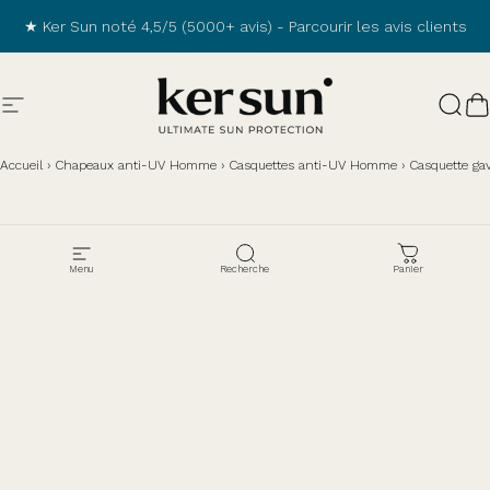
Passer au contenu
★ Ker Sun noté 4,5/5 (5000+ avis) -
Parcourir les avis clients
Navigation
Ker Sun
Rech
P
Accueil
›
Chapeaux anti-UV Homme
›
Casquettes anti-UV Homme
›
Casquette ga
Menu
Recherche
Panier