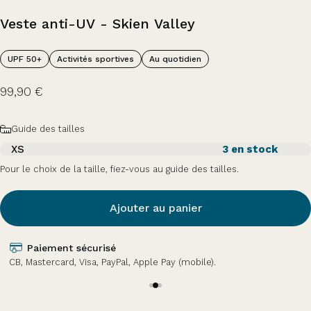
Veste
anti-UV
-
Skien
Valley
UPF 50+
Activités sportives
Au quotidien
99,90 €
Taille
Guide des tailles
XS
3 en stock
Pour le choix de la taille, fiez-vous au guide des tailles.
Ajouter au panier
Paiement sécurisé
CB, Mastercard, Visa, PayPal, Apple Pay (mobile).