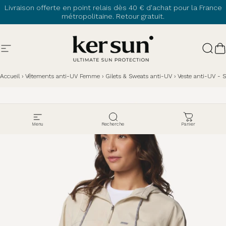
Passer au contenu
Livraison offerte en point relais dès 40 € d'achat pour la France
métropolitaine. Retour gratuit.
Navigation
Ker Sun
Rech
P
Accueil
›
Vêtements anti-UV Femme
›
Gilets & Sweats anti-UV
›
Veste anti-UV - S
Menu
Recherche
Panier