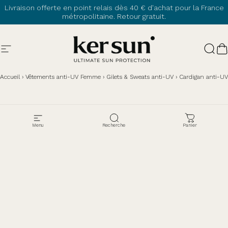
Passer au contenu
Livraison offerte en point relais dès 40 € d'achat pour la France
métropolitaine. Retour gratuit.
Navigation
Ker Sun
Rech
P
Accueil
›
Vêtements anti-UV Femme
›
Gilets & Sweats anti-UV
›
Cardigan anti-UV
Menu
Recherche
Panier