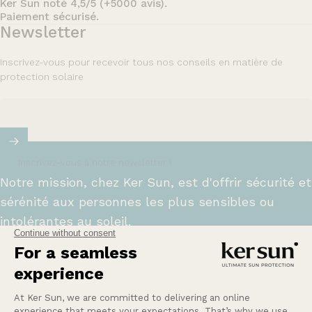
Ker Sun noté 4,5/5 (+5000 avis).
Paiement sécurisé.
Newsletter
Inscrivez-vous pour recevoir tous nos conseils en matière de
protection solaire
Inscrivez-vous à notre newsletter !
Notre mission, chez Ker Sun, est d'offrir sécurité et
sérénité aux personnes les plus sensibles ou
intolérantes au soleil.
En savoir plus
Une Question ?