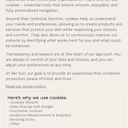
Nos services
Entreprise
Français
Langue
France (EUR €)
Pays/région
© 2026 Ker Sun.
Politique de remboursement
Politique de confidentialité
Conditions d’utilisation
Politique d’expédition
Conditions générales de vente
Mentions légales
Coordonnées
Cookies