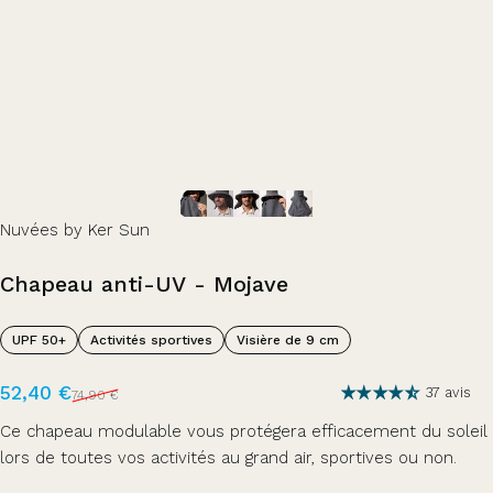
Nuvées by Ker Sun
Chapeau
anti-UV
-
Mojave
UPF 50+
Activités sportives
Visière de 9 cm
Prix promotionnel
Prix habituel
52,40 €
37 avis
74,90 €
Ce chapeau modulable vous protégera efficacement du soleil
lors de toutes vos activités au grand air, sportives ou non.