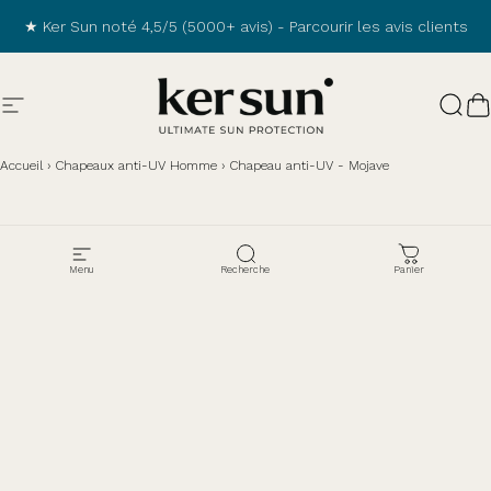
Passer au contenu
★ Ker Sun noté 4,5/5 (5000+ avis) -
Parcourir les avis clients
Navigation
Ker Sun
Rech
P
Accueil
›
Chapeaux anti-UV Homme
›
Chapeau anti-UV - Mojave
Menu
Recherche
Panier