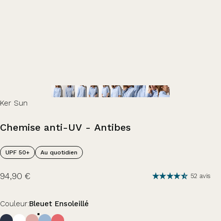
Ker Sun
Chemise
anti-UV
-
Antibes
UPF 50+
Au quotidien
94,90 €
52 avis
Couleur
Couleur:
Bleuet Ensoleillé