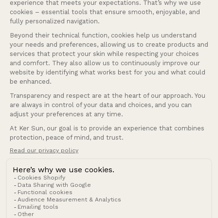
Nos services
Entreprise
Français
Langue
France (EUR €)
Pays/région
© 2026 Ker Sun.
Politique de remboursement
Politique de confidentialité
Conditions d’utilisation
Politique d’expédition
Conditions générales de vente
Mentions légales
Coordonnées
Cookies