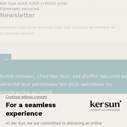
Ker Sun noté 4,5/5 (+5000 avis).
Paiement sécurisé.
Newsletter
Inscrivez-vous pour recevoir tous nos conseils en matière de
protection solaire
Inscrivez-vous à notre newsletter !
Notre mission, chez Ker Sun, est d'offrir sécurité et
sérénité aux personnes les plus sensibles ou
intolérantes au soleil.
En savoir plus
Une Question ?