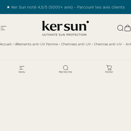
Passer au contenu
★ Ker Sun noté 4,5/5 (5000+ avis) -
Parcourir les avis clients
Navigation
Ker Sun
Rech
P
Accueil
›
Vêtements anti-UV Femme
›
Chemises anti-UV
›
Chemise anti-UV - Ant
Menu
Recherche
Panier