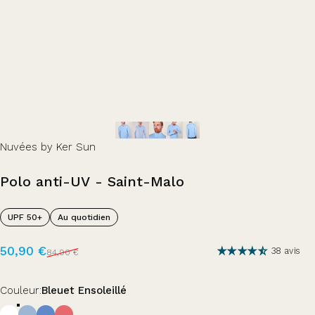
Nuvées by Ker Sun
Polo
anti-UV
-
Saint-Malo
UPF 50+
Au quotidien
Prix promotionnel
Prix habituel
50,90 €
38 avis
84,90 €
Couleur
Couleur:
Bleuet Ensoleillé