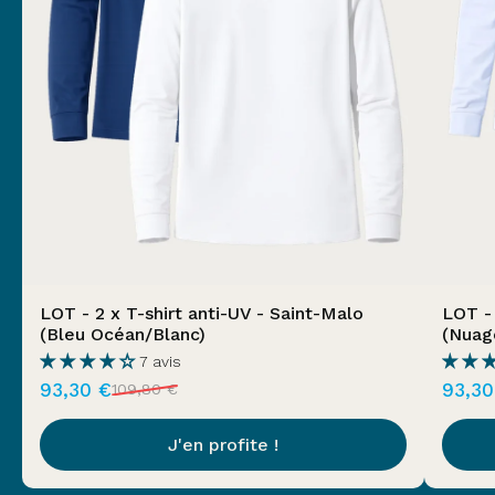
LOT - 2 x T-shirt anti-UV - Saint-Malo
LOT - 
(Bleu Océan/Blanc)
(Nuag
7 avis
93,30 €
93,30
109,80 €
J'en profite !