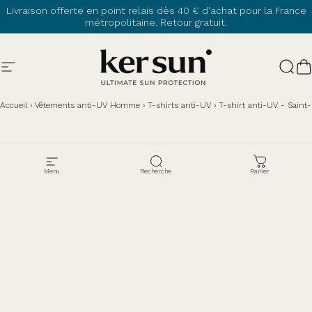
Passer au contenu
Livraison offerte en point relais dès 40 € d'achat pour la France
métropolitaine. Retour gratuit.
Navigation
Ker Sun
Rech
P
Accueil
›
Vêtements anti-UV Homme
›
T-shirts anti-UV
›
T-shirt anti-UV - Saint
Menu
Recherche
Panier